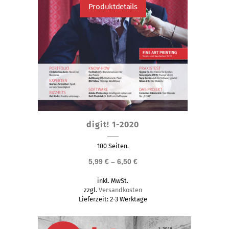
Produktdetails
Dieses
digit! 1-2020
Produkt
weist
100 Seiten.
mehrere
5,99
€
–
6,50
€
Varianten
inkl. MwSt.
auf.
zzgl.
Versandkosten
Die
Lieferzeit:
2-3 Werktage
Optionen
können