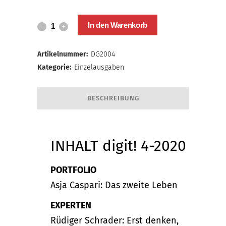
digit!
In den Warenkorb
4-
Artikelnummer:
DG2004
2020
Kategorie:
Einzelausgaben
quantity
BESCHREIBUNG
INHALT digit! 4-2020
PORTFOLIO
Asja Caspari: Das zweite Leben
EXPERTEN
Rüdiger Schrader: Erst denken,