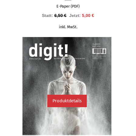
E-Paper (PDF)
Ursprünglicher
Aktueller
Statt:
6,50
€
Jetzt:
5,00
€
Preis
Preis
inkl. MwSt.
war:
ist:
6,50 €
5,00 €.
Produktdetails