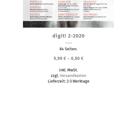
Dieses
digit! 2-2020
Produkt
weist
84 Seiten.
mehrere
5,99
€
–
6,50
€
Varianten
inkl. MwSt.
auf.
zzgl.
Versandkosten
Die
Lieferzeit:
2-3 Werktage
Optionen
können
auf
der
Produktseite
gewählt
werden