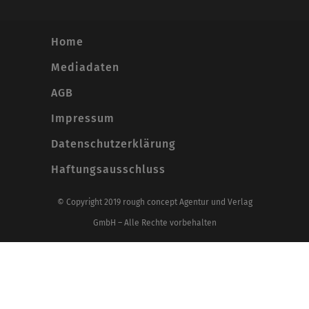
Home
Mediadaten
AGB
Impressum
Datenschutzerklärung
Haftungsausschluss
© Copyright 2019 rough concept Agentur und Verlag
GmbH – Alle Rechte vorbehalten
Alle Preise inkl. der gesetzlichen MwSt.
Vertrag widerrufen