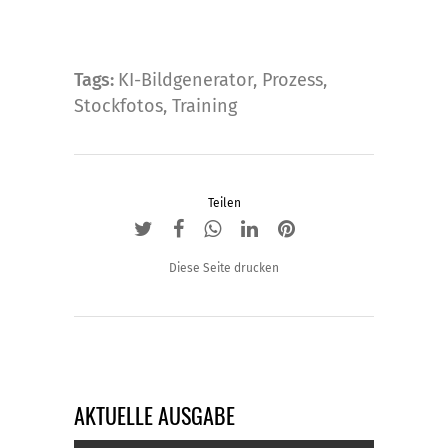
Die
Optionen
können
Tags:
KI-Bildgenerator
,
Prozess
,
auf
Stockfotos
,
Training
der
Produktseite
gewählt
werden
Teilen
Diese Seite drucken
AKTUELLE AUSGABE