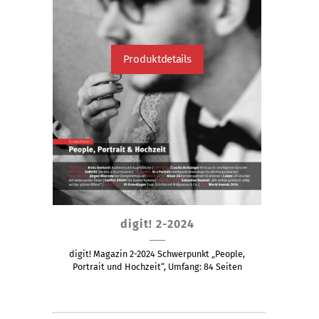
Produktdetails
Dieses
digit! 2-2024
Produkt
weist
digit! Magazin 2-2024 Schwerpunkt „People,
mehrere
Portrait und Hochzeit“, Umfang: 84 Seiten
Varianten
auf.