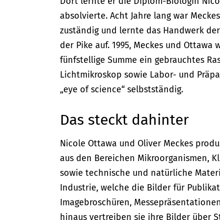
Dort lernte er die Diplom-Biologin Nic
absolvierte. Acht Jahre lang war Mecke
zuständig und lernte das Handwerk der
der Pike auf. 1995, Meckes und Ottawa w
fünfstellige Summe ein gebrauchtes Ras
Lichtmikroskop sowie Labor- und Präp
„eye of science“ selbstständig.
Das steckt dahinter
Nicole Ottawa und Oliver Meckes produz
aus den Bereichen Mikroorganismen, Kle
sowie technische und natürliche Materi
Industrie, welche die Bilder für Publik
Imagebroschüren, Messepräsentationen
hinaus vertreiben sie ihre Bilder über