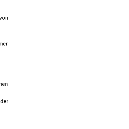
 von
amen
fien
 der