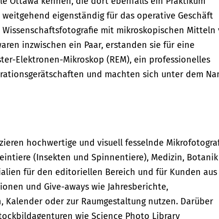
ole Ottawa kennen, die dort ebenfalls ein Praktikum
s weitgehend eigenständig für das operative Geschäft
 Wissenschaftsfotografie mit mikroskopischen Mitteln
aren inzwischen ein Paar, erstanden sie für eine
ter-Elektronen-Mikroskop (REM), ein professionelles
arationsgerätschaften und machten sich unter dem N
ieren hochwertige und visuell fesselnde Mikrofotogra
intiere (Insekten und Spinnentiere), Medizin, Botanik
alien für den editoriellen Bereich und für Kunden aus
ationen und Give-aways wie Jahresberichte,
, Kalender oder zur Raumgestaltung nutzen. Darüber
 Stockbildagenturen wie Science Photo Library