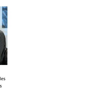
des
s