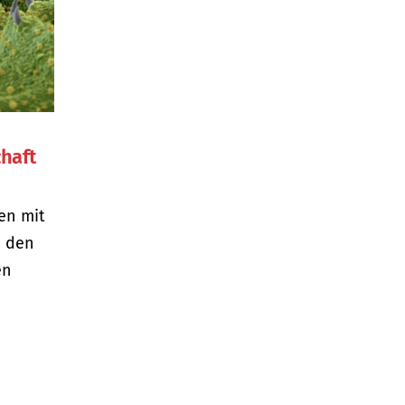
chaft
en mit
u den
en