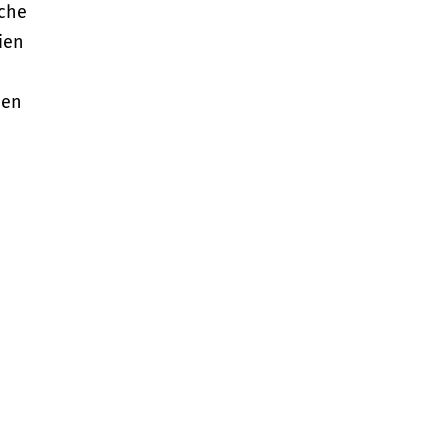
che
ien
den