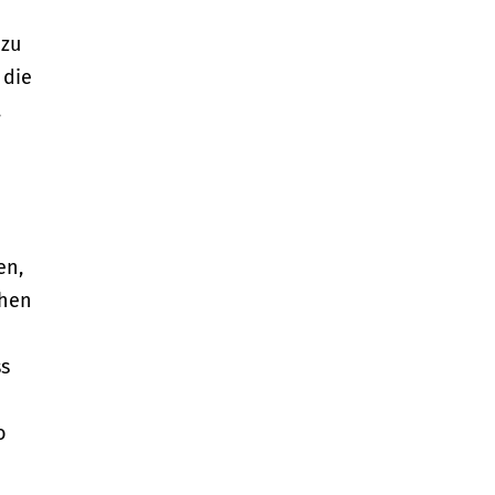
 zu
 die
.
en,
chen
ss
o