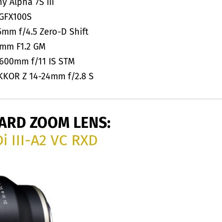
 Alpha 7S III
 GFX100S
mm f/4.5 Zero-D Shift
mm F1.2 GM
600mm f/11 IS STM
KOR Z 14-24mm f/2.8 S
ARD ZOOM LENS:
 III-A2 VC RXD