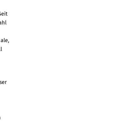
Seit
ahl
ale,
l
ser
n