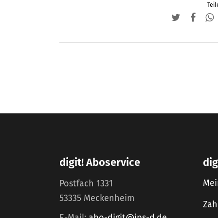
Teil
digit! Aboservice
dig
Mei
Postfach 1331
53335 Meckenheim
Zah
E-Mail:
abo-digit@ips-d.de