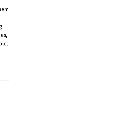
chem
g
es,
ble,