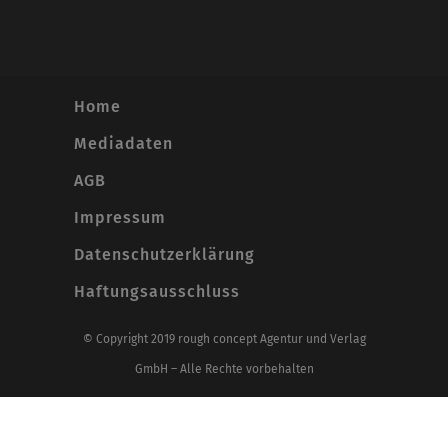
Home
Mediadaten
AGB
Impressum
Datenschutzerklärung
Haftungsausschluss
© Copyright 2019 rough concept Agentur und Verlag
GmbH – Alle Rechte vorbehalten
Alle Preise inkl. der gesetzlichen MwSt.