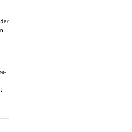
 der
en
re-
t.