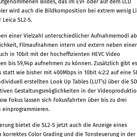
aufgenommenen Bildes, das im EVF oder auf dem LCD
bler wird auch die Bildkomposition bei extrem wenig L
 Leica SL2-S.
ben einer Vielzahl unterschiedlicher Aufnahmemodi ab
ichkeit, Filmaufnahmen intern und extern neben einer
auch in 10bit mit der hocheffizienten HEVC Video
ten bis 59,94p aufnehmen zu können. Zusätzlich gibt e
statt wie bisher mit 400Mbps in 10bit 4:2:2 auf eine S
ividuell erstellten Look Up Tables (LUT’s) über die SD
ativen Gestaltungsmöglichkeiten in der Videoprodukti
w Fokus lassen sich Fokusfahrten über bis zu drei
h einprogrammieren.
erung bietet die SL2-S jetzt auch die Anzeige eines
n korrektes Color Grading und die Tonsteuerung in der