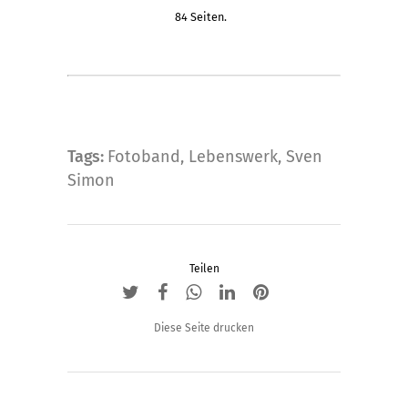
weist
84 Seiten.
mehrere
Varianten
auf.
Die
Optionen
können
Tags:
Fotoband
,
Lebenswerk
,
Sven
auf
Simon
der
Produktseite
gewählt
Teilen
werden
Diese Seite drucken