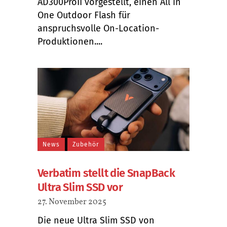
AD300ProII vorgestellt, einen All in
One Outdoor Flash für
anspruchsvolle On-Location-
Produktionen....
News
Zubehör
Verbatim stellt die SnapBack
Ultra Slim SSD vor
27. November 2025
Die neue Ultra Slim SSD von