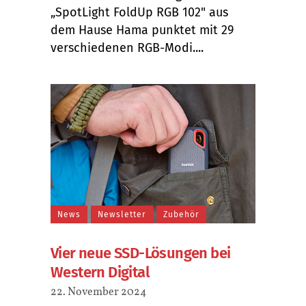
„SpotLight FoldUp RGB 102" aus
dem Hause Hama punktet mit 29
verschiedenen RGB-Modi....
News
Newsletter
Zubehör
Vier neue SSD-Lösungen bei
Western Digital
22. November 2024