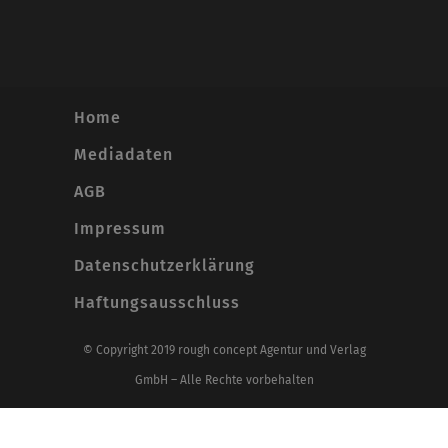
Home
Mediadaten
AGB
Impressum
Datenschutzerklärung
Haftungsausschluss
© Copyright 2019 rough concept Agentur und Verlag
GmbH – Alle Rechte vorbehalten
Alle Preise inkl. der gesetzlichen MwSt.