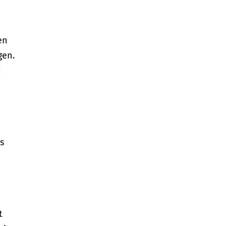
en
gen.
d
s
t