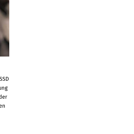
 SSD
ung
der
gen