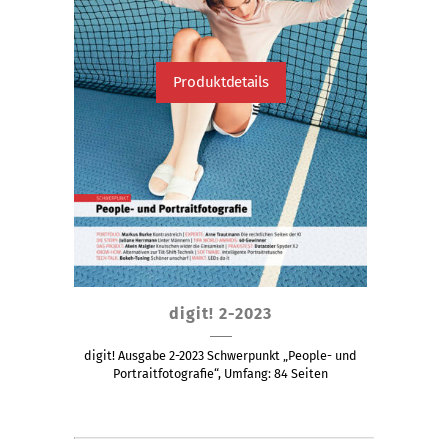
Produktdetails
Dieses
digit! 2-2023
Produkt
weist
digit! Ausgabe 2-2023 Schwerpunkt „People- und
mehrere
Portraitfotografie“, Umfang: 84 Seiten
Varianten
auf.