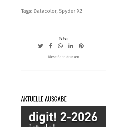
Die
Optionen
Tags:
Datacolor
,
Spyder X2
können
auf
der
Produktseite
Teilen
gewählt
werden
Diese Seite drucken
AKTUELLE AUSGABE