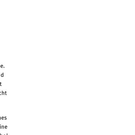
e.
nd
t
cht
nes
ine