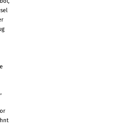
bol,
sel
er
ug
he
,
vor
ohnt
,