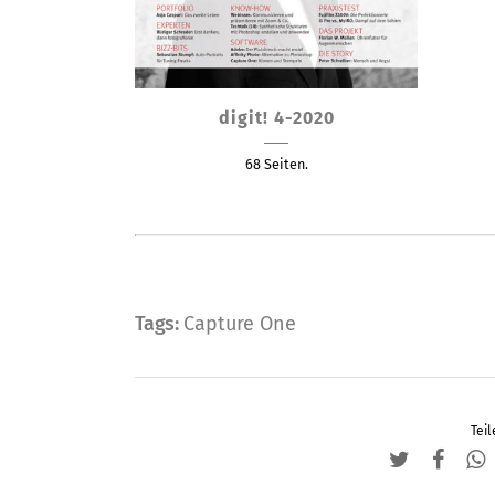
Dieses
digit! 4-2020
Produkt
weist
68 Seiten.
mehrere
Varianten
auf.
Die
Optionen
Tags:
Capture One
können
auf
der
Produktseite
Teil
gewählt
werden