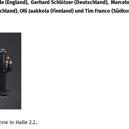
ale (England), Gerhard Schlötzer (Deutschland), Marcel
hland), Olli Jaakkola (Finnland) und Tim Franco (Südko
ne in Halle 2.2..