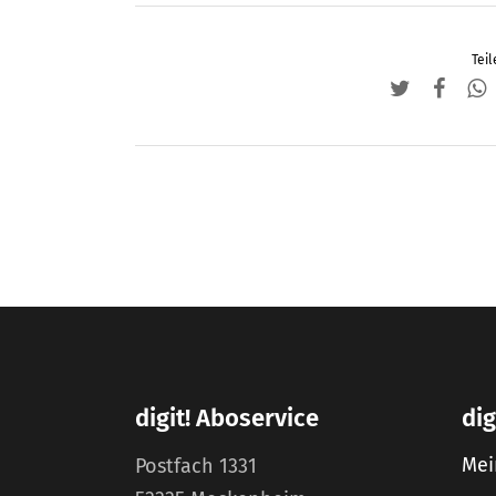
Teil
digit! Aboservice
dig
Mei
Postfach 1331