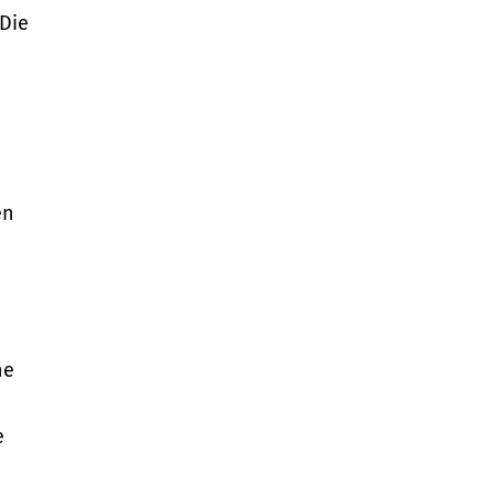
 Die
en
ne
e