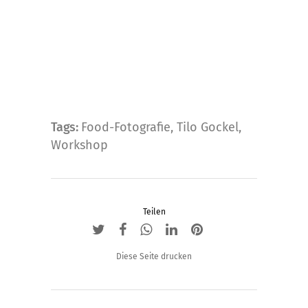
Optionen
können
auf
der
Produktseite
gewählt
werden
Tags:
Food-Fotografie
,
Tilo Gockel
,
Workshop
Teilen
Diese Seite drucken