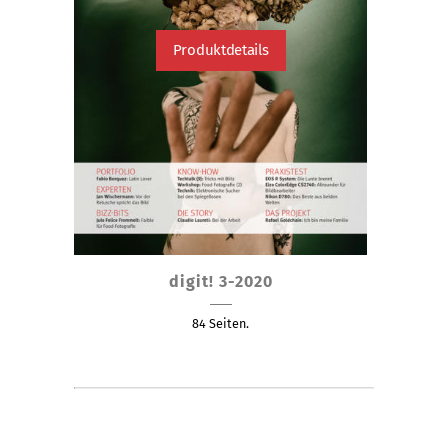
Produktdetails
Dieses
digit! 3-2020
Produkt
weist
84 Seiten.
mehrere
Varianten
auf.
Die