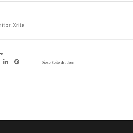
itor
,
Xrite
en
Diese Seite drucken