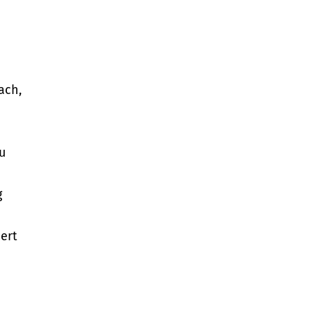
ach,
u
g
iert