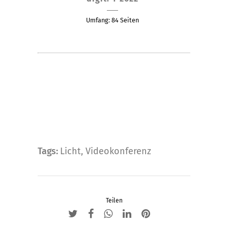
Produkt
weist
Umfang: 84 Seiten
mehrere
Varianten
auf.
Die
Optionen
können
auf
der
Produktseite
gewählt
Tags:
Licht
,
Videokonferenz
werden
Teilen