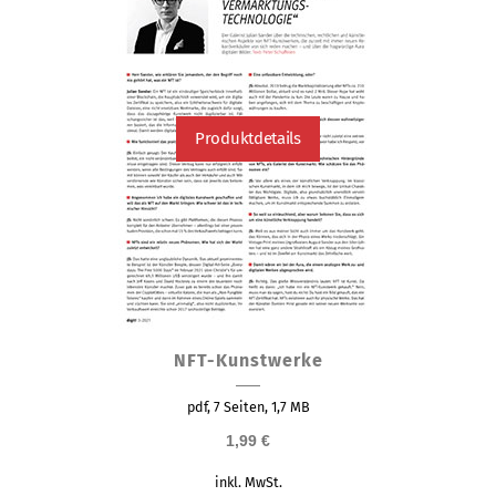
Produktseite
gewählt
werden
Produktdetails
NFT-Kunstwerke
pdf, 7 Seiten, 1,7 MB
1,99
€
inkl. MwSt.