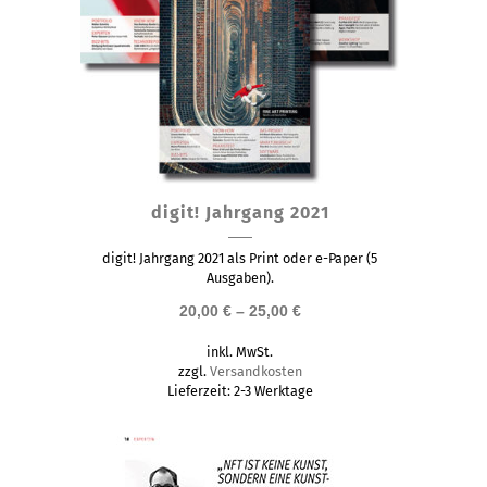
Dieses
digit! Jahrgang 2021
Produkt
weist
digit! Jahrgang 2021 als Print oder e-Paper (5
mehrere
Ausgaben).
Varianten
20,00
€
–
25,00
€
auf.
inkl. MwSt.
Die
zzgl.
Versandkosten
Optionen
Lieferzeit:
2-3 Werktage
können
auf
der