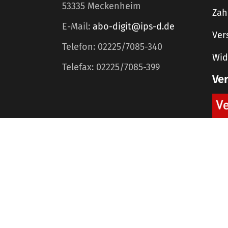
53335 Meckenheim
Zah
E-Mail:
abo-digit@ips-d.de
Ver
Telefon: 02225/7085-340
Wid
Telefax: 02225/7085-399
Ve
Home
Mediadaten
©