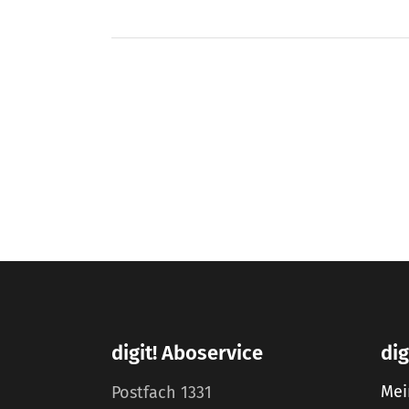
digit! Aboservice
dig
Mei
Postfach 1331