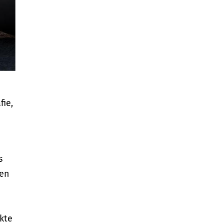
fie,
s
ien
ukte