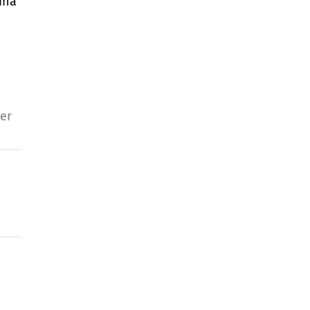
ina
er