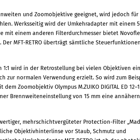
nnweiten und Zoomobjektive geeignet, wird jedoch für
len. Werksseitig wird der Umkehradapter mit einem 
ive mit einem anderen Filterdurchmesser bietet Novofl
. Der MFT-RETRO überträgt sämtliche Steuerfunktione
:1 wird in der Retrostellung bei vielen Objektiven ei
ich zur normalen Verwendung erzielt. So wird zum Beis
mit dem Zoomobjektiv Olympus M.ZUIKO DIGITAL ED 12–
einer Brennweiteneinstellung von 15 mm eine annäher
wertiger, mehrschichtvergüteter Protection-Filter „Ma
liche Objektivhinterlinse vor Staub, Schmutz und