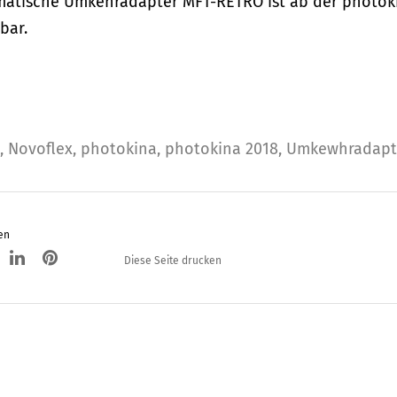
matische Umkehradapter MFT-RETRO ist ab der photok
bar.
,
Novoflex
,
photokina
,
photokina 2018
,
Umkewhradapt
en
Diese Seite drucken