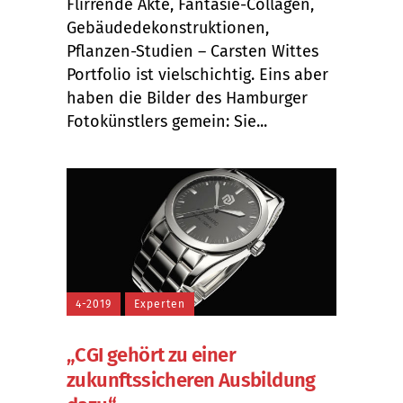
Flirrende Akte, Fantasie-Collagen,
Gebäudedekonstruktionen,
Pflanzen-Studien – Carsten Wittes
Portfolio ist vielschichtig. Eins aber
haben die Bilder des Hamburger
Fotokünstlers gemein: Sie...
4-2019
Experten
„CGI gehört zu einer
zukunftssicheren Ausbildung