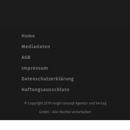
Home
Mediadaten
AGB
Impressum
Datenschutzerklärung
Haftungsausschluss
© Copyright 2019 rough concept Agentur und Verlag
GmbH – Alle Rechte vorbehalten
Alle Preise inkl. der gesetzlichen MwSt.