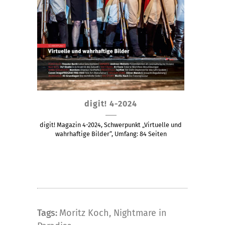
Dieses
digit! 4-2024
Produkt
weist
digit! Magazin 4-2024, Schwerpunkt „Virtuelle und
mehrere
wahrhaftige Bilder“, Umfang: 84 Seiten
Varianten
auf.
Die
Optionen
können
Tags:
Moritz Koch
,
Nightmare in
auf