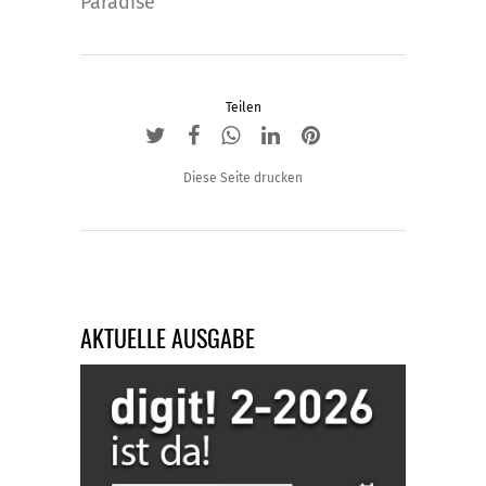
Paradise
der
Produktseite
gewählt
werden
Teilen
Diese Seite drucken
AKTUELLE AUSGABE