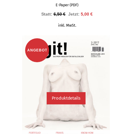
E-Paper (PDF)
Ursprünglicher
Aktueller
Statt:
6,50
€
Jetzt:
5,00
€
Preis
Preis
inkl. MwSt.
war:
ist:
6,50 €
5,00 €.
ANGEBOT
Produktdetails