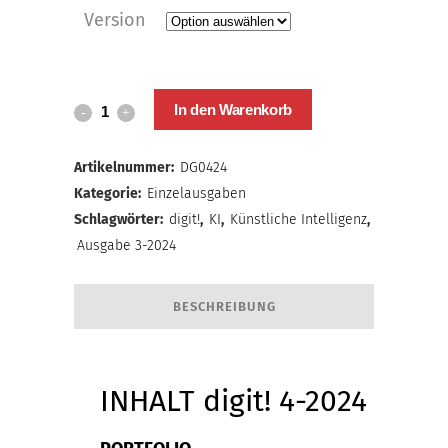
Version
digit!
In den Warenkorb
4-
Artikelnummer:
DG0424
2024
Kategorie:
Einzelausgaben
quantity
Schlagwörter:
digit!
,
KI
,
Künstliche Intelligenz
,
Ausgabe 3-2024
BESCHREIBUNG
INHALT digit! 4-2024