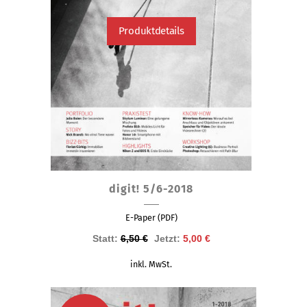
Produktdetails
digit! 5/6-2018
E-Paper (PDF)
Ursprünglicher
Aktueller
Statt:
6,50
€
Jetzt:
5,00
€
Preis
Preis
inkl. MwSt.
war:
ist:
6,50 €
5,00 €.