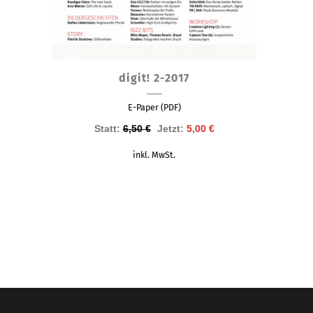
digit! 2-2017
E-Paper (PDF)
Ursprünglicher
Aktueller
Statt:
6,50
€
Jetzt:
5,00
€
Preis
Preis
inkl. MwSt.
war:
ist:
6,50 €
5,00 €.