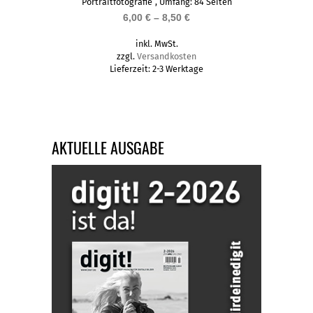
mehrere
Portraitfotografie“, Umfang: 84 Seiten
6,00
€
–
8,50
€
Varianten
auf.
inkl. MwSt.
Die
zzgl.
Versandkosten
Lieferzeit:
2-3 Werktage
Optionen
können
auf
der
AKTUELLE AUSGABE
Produktseite
gewählt
werden