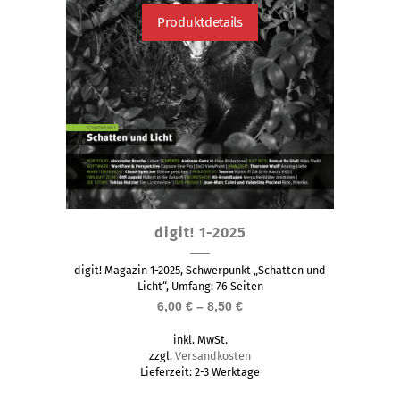
Produktdetails
Dieses
digit! 1-2025
Produkt
weist
digit! Magazin 1-2025, Schwerpunkt „Schatten und
mehrere
Licht“, Umfang: 76 Seiten
6,00
€
–
8,50
€
Varianten
auf.
inkl. MwSt.
Die
zzgl.
Versandkosten
Lieferzeit:
2-3 Werktage
Optionen