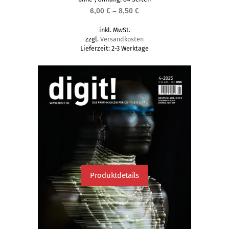
mehrere
6,00
€
–
8,50
€
Varianten
auf.
inkl. MwSt.
Die
zzgl.
Versandkosten
Lieferzeit:
2-3 Werktage
Optionen
können
auf
der
Produktseite
gewählt
werden
Produktdetails