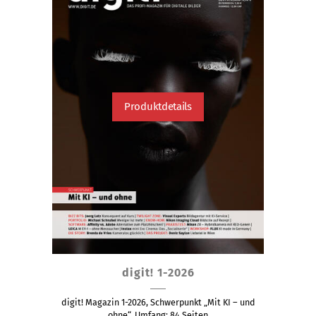
Produktseite
gewählt
werden
Produktdetails
Dieses
digit! 1-2026
Produkt
weist
digit! Magazin 1-2026, Schwerpunkt „Mit KI – und
ohne“, Umfang: 84 Seiten