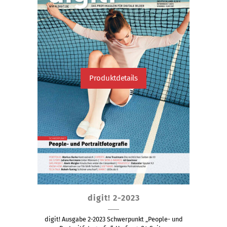
Produktseite
gewählt
werden
Produktdetails
Dieses
digit! 2-2023
Produkt
weist
digit! Ausgabe 2-2023 Schwerpunkt „People- und