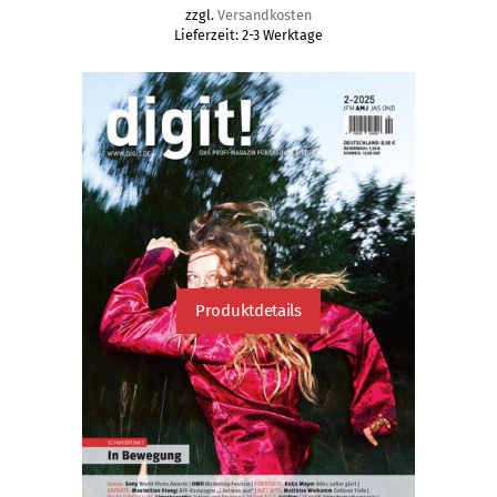
Die
zzgl.
Versandkosten
Lieferzeit:
2-3 Werktage
Optionen
können
auf
der
Produktseite
gewählt
werden
Produktdetails