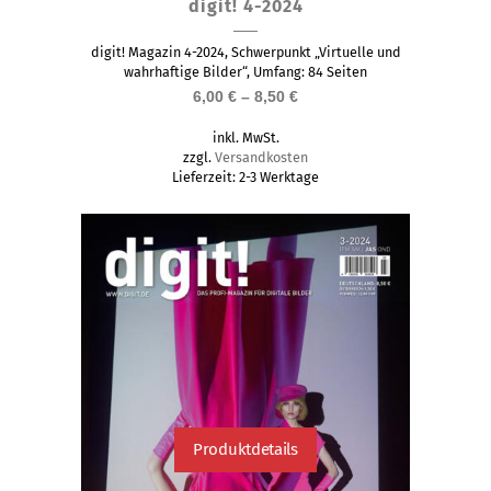
digit! 4-2024
Produkt
weist
digit! Magazin 4-2024, Schwerpunkt „Virtuelle und
mehrere
wahrhaftige Bilder“, Umfang: 84 Seiten
6,00
€
–
8,50
€
Varianten
auf.
inkl. MwSt.
Die
zzgl.
Versandkosten
Lieferzeit:
2-3 Werktage
Optionen
können
auf
der
Produktseite
gewählt
werden
Produktdetails