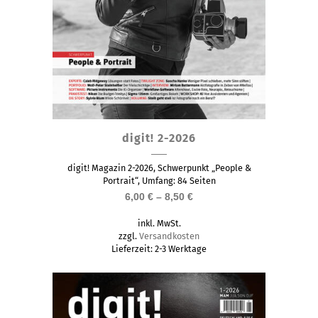
Dieses
digit! 2-2026
Produkt
weist
digit! Magazin 2-2026, Schwerpunkt „People &
mehrere
Portrait“, Umfang: 84 Seiten
6,00
€
–
8,50
€
Varianten
auf.
inkl. MwSt.
Die
zzgl.
Versandkosten
Lieferzeit:
2-3 Werktage
Optionen
können
auf
der