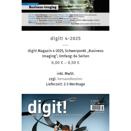
Dieses
digit! 4-2025
Produkt
weist
digit! Magazin 4-2025, Schwerpunkt „Business
mehrere
Imaging“, Umfang: 84 Seiten
6,00
€
–
8,50
€
Varianten
auf.
inkl. MwSt.
Die
zzgl.
Versandkosten
Lieferzeit:
2-3 Werktage
Optionen
können
auf
der
Produktseite
gewählt