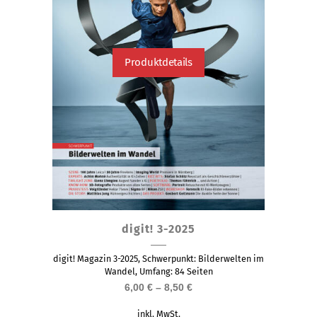
werden
Produktdetails
Dieses
digit! 3-2025
Produkt
weist
digit! Magazin 3-2025, Schwerpunkt: Bilderwelten im
mehrere
Wandel, Umfang: 84 Seiten
6,00
€
–
8,50
€
Varianten
auf.
inkl. MwSt.