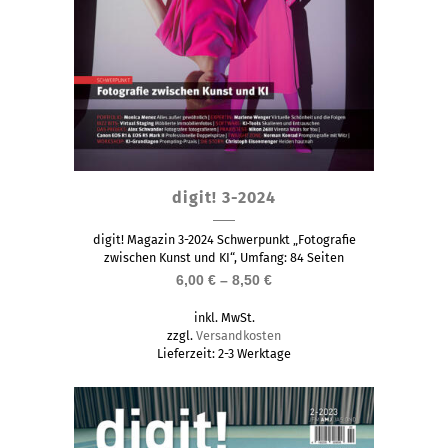
Dieses
digit! 3-2024
Produkt
weist
digit! Magazin 3-2024 Schwerpunkt „Fotografie
mehrere
zwischen Kunst und KI“, Umfang: 84 Seiten
6,00
€
–
8,50
€
Varianten
auf.
inkl. MwSt.
Die
zzgl.
Versandkosten
Lieferzeit:
2-3 Werktage
Optionen
können
auf
der