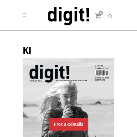
0
KI
Produktdetails