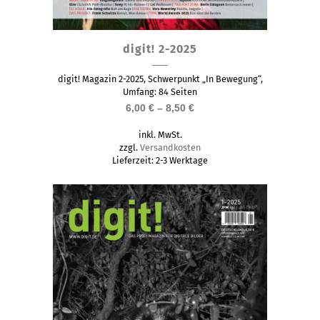
Dieses
digit! 2-2025
Produkt
weist
digit! Magazin 2-2025, Schwerpunkt „In Bewegung“,
mehrere
Umfang: 84 Seiten
6,00
€
–
8,50
€
Varianten
auf.
inkl. MwSt.
Die
zzgl.
Versandkosten
Lieferzeit:
2-3 Werktage
Optionen
können
auf
der
Produktseite
gewählt
werden