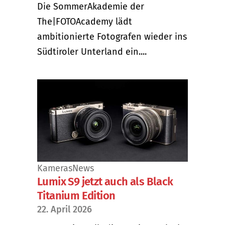
Die SommerAkademie der
The|FOTOAcademy lädt
ambitionierte Fotografen wieder ins
Südtiroler Unterland ein....
Kameras
News
Lumix S9 jetzt auch als Black
Titanium Edition
22. April 2026