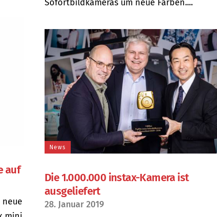
Sofortbildkameras um neue Farben....
News
e auf
Die 1.000.000 instax-Kamera ist
ausgeliefert
e neue
28. Januar 2019
x mini