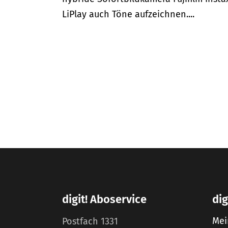
LiPlay auch Töne aufzeichnen....
digit! Aboservice
dig
Mei
Postfach 1331