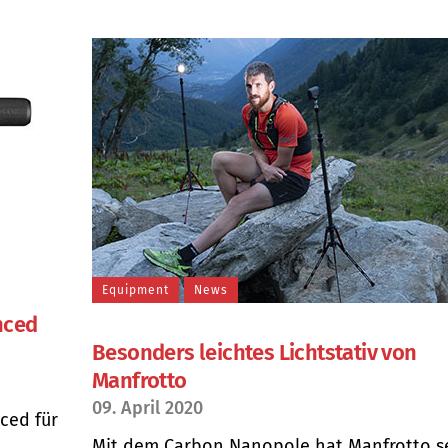
Equipment
News
nced
Besonders leichtes Lichtstativ von
Manfrotto
09. April 2020
ced für
Mit dem Carbon Nanopole hat Manfrotto s