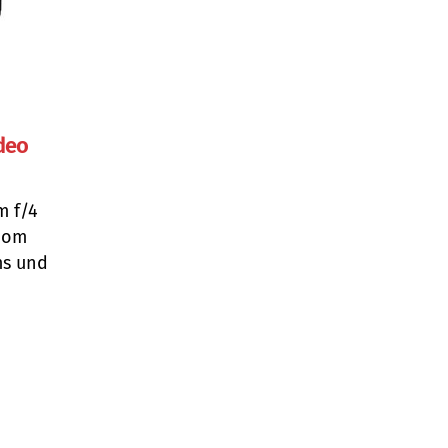
ideo
m f/4
Zoom
ms und