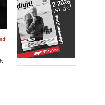
und
ft