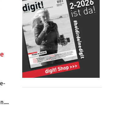
ie
re-
....