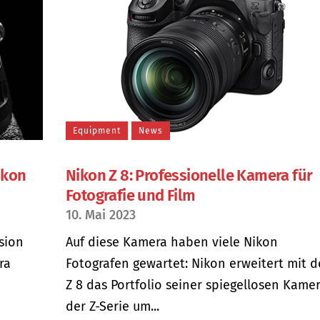
Equipment
News
ikon
Nikon Z 8: Professionelle Kamera für
Fotografie und Film
10. Mai 2023
sion
Auf diese Kamera haben viele Nikon
ra
Fotografen gewartet: Nikon erweitert mit d
Z 8 das Portfolio seiner spiegellosen Kame
der Z-Serie um...