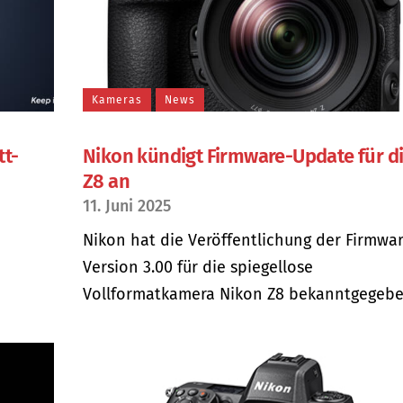
Kameras
News
tt-
Nikon kündigt Firmware-Update für d
Z8 an
11. Juni 2025
e
Nikon hat die Veröffentlichung der Firmwa
Version 3.00 für die spiegellose
Vollformatkamera Nikon Z8 bekanntgegeben