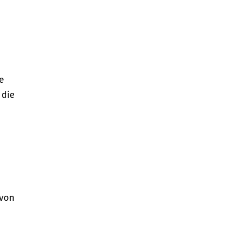
e
 die
 von