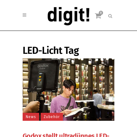
0
LED-Licht Tag
News
Zubehör
Godox stellt ultradünnes LED-