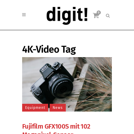
0
4K-Video Tag
Equipment
News
Fujifilm GFX100S mit 102