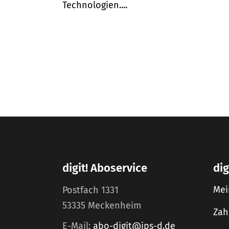
Technologien....
digit! Aboservice
dig
Mei
Postfach 1331
53335 Meckenheim
Zah
E-Mail:
abo-digit@ips-d.de