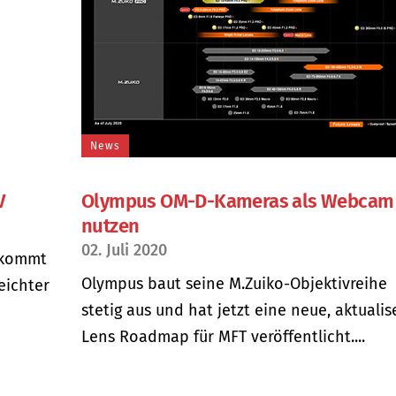
News
V
Olympus OM-D-Kameras als Webcam
nutzen
02. Juli 2020
 kommt
Olympus baut seine M.Zuiko-Objektivreihe
eichter
stetig aus und hat jetzt eine neue, aktualis
Lens Roadmap für MFT veröffentlicht....