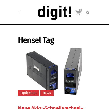
0
Hensel Tag
Equipment
News
Neue Akku-Schnellwechsel-