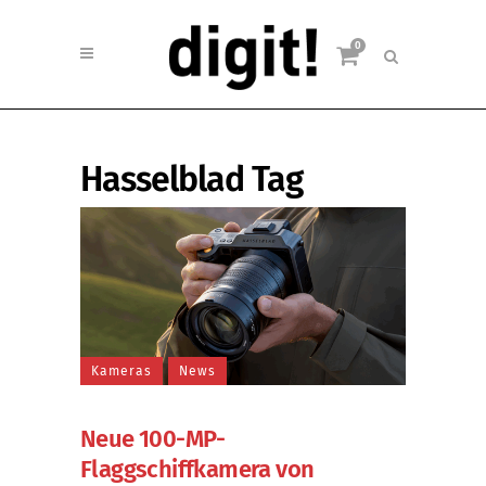
0
Hasselblad Tag
Kameras
News
Neue 100-MP-
Flaggschiffkamera von