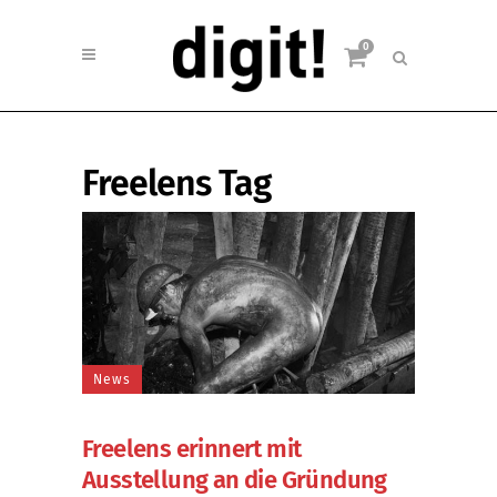
0
Freelens Tag
News
Freelens erinnert mit
Ausstellung an die Gründung