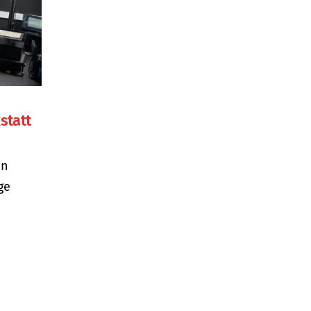
statt
in
ge