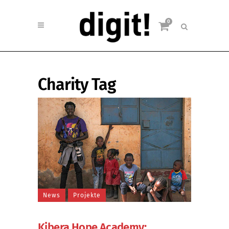
0
Charity Tag
News
Projekte
Kibera Hope Academy: