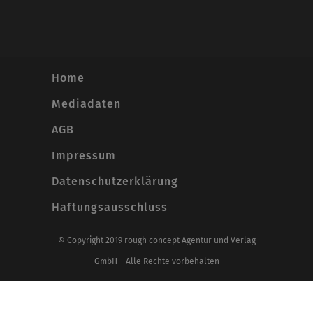
Home
Mediadaten
AGB
Impressum
Datenschutzerklärung
Haftungsausschluss
© Copyright 2019 rough concept Agentur und Verlag
GmbH – Alle Rechte vorbehalten
Alle Preise inkl. der gesetzlichen MwSt.