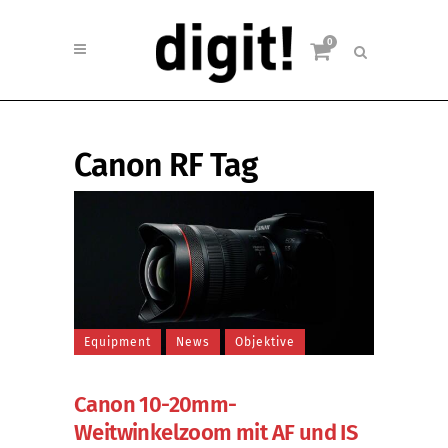
0
Canon RF Tag
Equipment
News
Objektive
Canon 10-20mm-
Weitwinkelzoom mit AF und IS