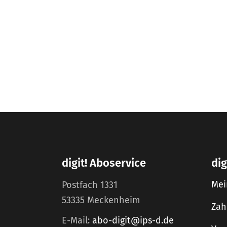
digit! Aboservice
dig
Mei
Postfach 1331
53335 Meckenheim
Zah
E-Mail:
abo-digit@ips-d.de