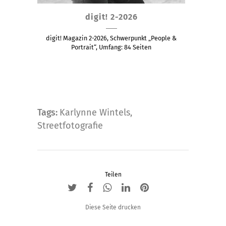
Dieses
digit! 2-2026
Produkt
weist
digit! Magazin 2-2026, Schwerpunkt „People &
mehrere
Portrait“, Umfang: 84 Seiten
Varianten
auf.
Die
Optionen
Tags:
Karlynne Wintels
,
können
Streetfotografie
auf
der
Produktseite
gewählt
Teilen
werden
Diese Seite drucken