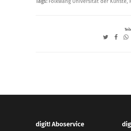
Tags:
Folkwang Universität der Künste
,
Teil
digit! Aboservice
dig