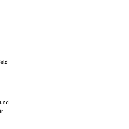
feld
 und
ür