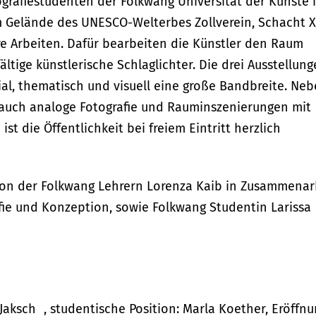
ografiestudenten der Folkwang Universität der Künste 
 Gelände des UNESCO-Welterbes Zollverein, Schacht XI
e Arbeiten. Dafür bearbeiten die Künstler den Raum
ältige künstlerische Schlaglichter. Die drei Ausstellun
al, thematisch und visuell eine große Bandbreite. Ne
auch analoge Fotografie und Rauminszenierungen mit
st die Öffentlichkeit bei freiem Eintritt herzlich
 von der Folkwang Lehrern Lorenza Kaib in Zusammenar
afie und Konzeption, sowie Folkwang Studentin Larissa
 Jaksch , studentische Position: Marla Koether, Eröffn