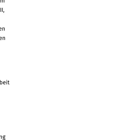
im
I,
gen
ben
beit
ung