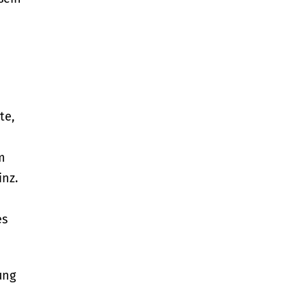
te,
m
inz.
es
ung