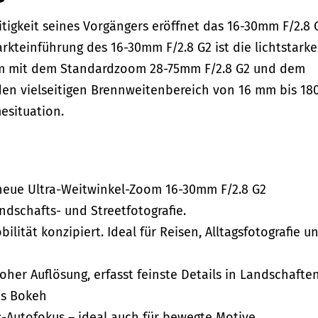
itigkeit seines Vorgängers eröffnet das 16-30mm F/2.8 
rkteinführung des 16-30mm F/2.8 G2 ist die lichtstarke
am mit dem Standardzoom 28-75mm F/2.8 G2 und dem
den vielseitigen Brennweitenbereich von 16 mm bis 18
esituation.
 neue Ultra-Weitwinkel-Zoom 16-30mm F/2.8 G2
andschafts- und Streetfotografie.
lität konzipiert. Ideal für Reisen, Alltagsfotografie u
her Auflösung, erfasst feinste Details in Landschafte
es Bokeh
ts-Autofokus – ideal auch für bewegte Motive