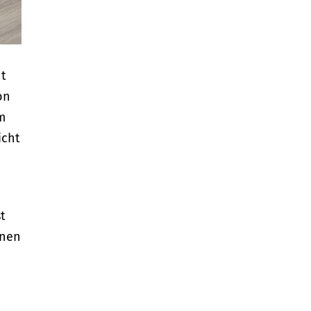
nt
on
m
icht
t
onen