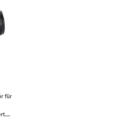
r für
t....