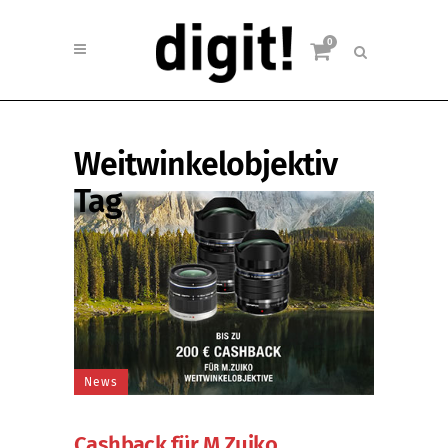
0
Weitwinkelobjektiv
Tag
News
Cashback für M.Zuiko