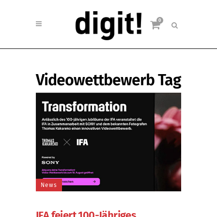
0
Videowettbewerb Tag
News
IFA feiert 100-Jähriges