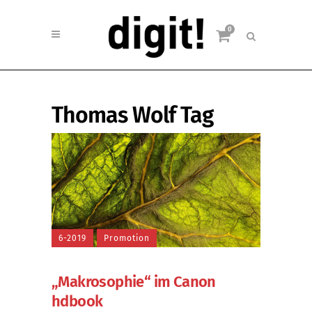
0
Thomas Wolf Tag
6-2019
Promotion
„Makrosophie“ im Canon
hdbook