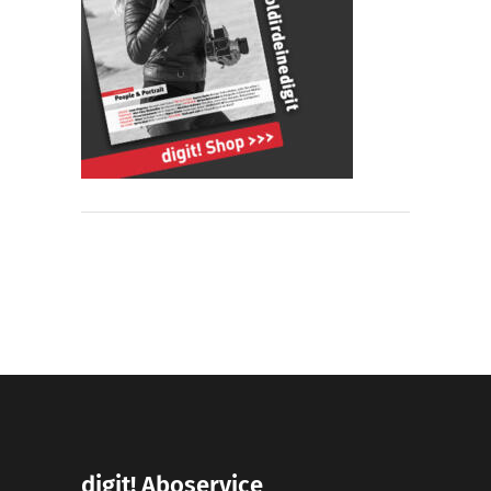
digit! Aboservice